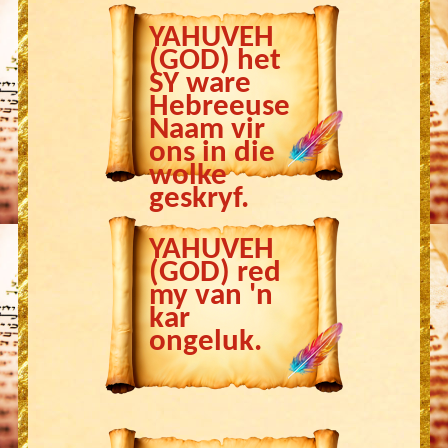
YAHUVEH
(GOD) het
SY ware
Hebreeuse
Naam vir
ons in die
wolke
geskryf.
YAHUVEH
(GOD) red
my van 'n
kar
ongeluk.