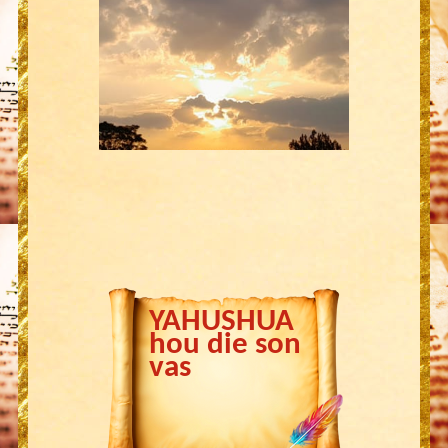
YAHUSHUA
hou die son
vas