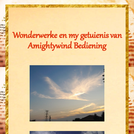
Wonderwerke en my getuienis van
Amightywind Bediening