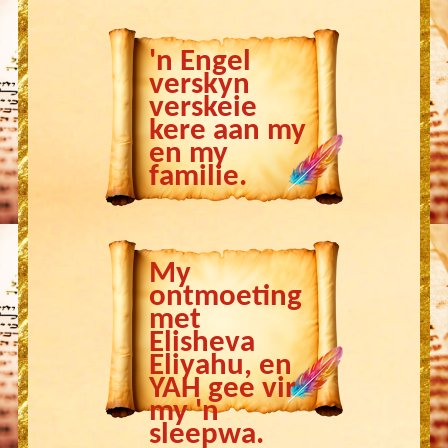
'n Engel
verskyn
verskeie
kere aan my
en my
familie.
My
ontmoeting
met
Elisheva
Eliyahu, en
YAH gee vir
my 'n
sleepwa.