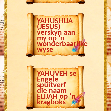
YAHUSHUA
(JESUS)
verskyn aan
my op 'n
wonderbaarlike
wyse
YAHUVEH se
Engele
spuitverf
die naam
ELIJAH op 'n
kragboks