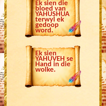
Ek sien die
bloed van
YAHUSHUA
terwyl ek
gedoop
word.
Ek sien
YAHUVEH se
Hand in die
wolke.